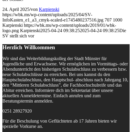
24. April 2025
/
von
Karpienski
https://wbk.ms/wp-content/uploads/2025/04/SV-
InfoKasten_e1_a3_cmyk-scaled-e1745480237516.jpg
707
1000
Karpienski
https://wbk.ms/wp-content/uploads/2019/01/wbk-
logo.png
Karpienski
2025-04-24 09:38:25
2025-04-24 09:38:25
Die
SV stellt sich vor
Herzlich Willkommen
Wir sind das Weiterbildungskolleg der Stadt Münster für
Jugendliche und Erwachsene. Wir ermöglichen im Vormittags- oder
Abendunterricht den bisherigen Schulabschluss zu verbessern bzw.
neue Schulabschlüsse zu erreichen. Bei uns kannst du den
Hauptschulabschluss, den Hauptschul- abschluss nach Jahrgang 10,
den “Mittleren Schulabschluss”, die Fachhochschulreife und das
Abitur erreichen. Informiere dich im Sekretariat über unsere
aktuellen Anmeldetermine. Einfach anrufen und zum
Beratungstermin anmelden.
0251 28927920
Für die Beschulung von Geflüchteten ab 17 Jahren bieten wir
spezielle Vorkurse an.