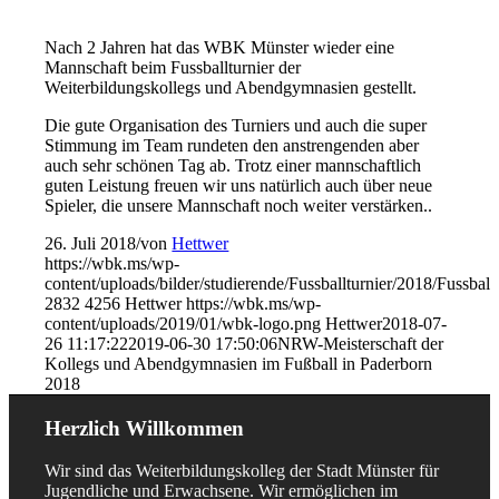
Nach 2 Jahren hat das WBK Münster wieder eine
Mannschaft beim Fussballturnier der
Weiterbildungskollegs und Abendgymnasien gestellt.
Die gute Organisation des Turniers und auch die super
Stimmung im Team rundeten den anstrengenden aber
auch sehr schönen Tag ab. Trotz einer mannschaftlich
guten Leistung freuen wir uns natürlich auch über neue
Spieler, die unsere Mannschaft noch weiter verstärken..
26. Juli 2018
/
von
Hettwer
https://wbk.ms/wp-
content/uploads/bilder/studierende/Fussballturnier/2018/Fussball
2832
4256
Hettwer
https://wbk.ms/wp-
content/uploads/2019/01/wbk-logo.png
Hettwer
2018-07-
26 11:17:22
2019-06-30 17:50:06
NRW-Meisterschaft der
Kollegs und Abendgymnasien im Fußball in Paderborn
2018
Herzlich Willkommen
Wir sind das Weiterbildungskolleg der Stadt Münster für
Jugendliche und Erwachsene. Wir ermöglichen im