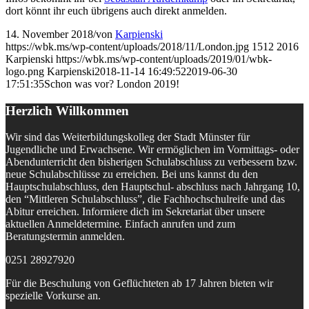
dort könnt ihr euch übrigens auch direkt anmelden.
14. November 2018
/
von
Karpienski
https://wbk.ms/wp-content/uploads/2018/11/London.jpg
1512
2016
Karpienski
https://wbk.ms/wp-content/uploads/2019/01/wbk-
logo.png
Karpienski
2018-11-14 16:49:52
2019-06-30
17:51:35
Schon was vor? London 2019!
Herzlich Willkommen
Wir sind das Weiterbildungskolleg der Stadt Münster für
Jugendliche und Erwachsene. Wir ermöglichen im Vormittags- oder
Abendunterricht den bisherigen Schulabschluss zu verbessern bzw.
neue Schulabschlüsse zu erreichen. Bei uns kannst du den
Hauptschulabschluss, den Hauptschul- abschluss nach Jahrgang 10,
den “Mittleren Schulabschluss”, die Fachhochschulreife und das
Abitur erreichen. Informiere dich im Sekretariat über unsere
aktuellen Anmeldetermine. Einfach anrufen und zum
Beratungstermin anmelden.
0251 28927920
Für die Beschulung von Geflüchteten ab 17 Jahren bieten wir
spezielle Vorkurse an.