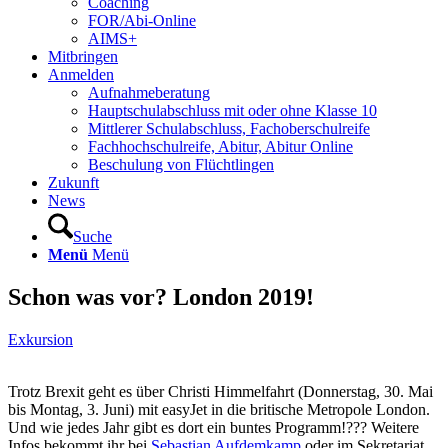
Coaching
FOR/Abi-Online
AIMS+
Mitbringen
Anmelden
Aufnahmeberatung
Hauptschulabschluss mit oder ohne Klasse 10
Mittlerer Schulabschluss, Fachoberschulreife
Fachhochschulreife, Abitur, Abitur Online
Beschulung von Flüchtlingen
Zukunft
News
Suche
Menü
Menü
Schon was vor? London 2019!
Exkursion
Trotz Brexit geht es über Christi Himmelfahrt (Donnerstag, 30. Mai
bis Montag, 3. Juni) mit easyJet in die britische Metropole London️.
Und wie jedes Jahr gibt es dort ein buntes Programm!
?
?
?
Weitere
Infos bekommt ihr bei
Sebastian Aufdemkamp
oder im Sekretariat,