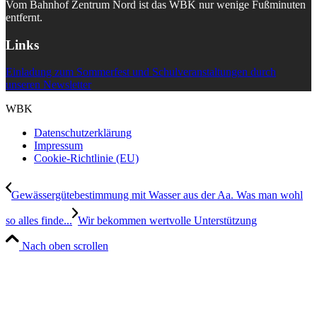
Vom Bahnhof Zentrum Nord ist das WBK nur wenige Fußminuten
entfernt.
Links
Einladung zum Sommerfest und Schulveranstaltungen durch
unseren Newsletter
WBK
Datenschutzerklärung
Impressum
Cookie-Richtlinie (EU)
Gewässergütebestimmung mit Wasser aus der Aa. Was man wohl
so alles finde...
Wir bekommen wertvolle Unterstützung
Nach oben scrollen