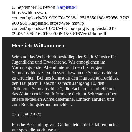
6. September 2019
/
von
Karpienski
https://wbk.ms/wp-
content/uploads/2019/09/70479384_2515350188487956_3762
960
960
Karpienski
https://wbk.ms/wp-
content/uploads/2019/01/wbk-logo.png
Karpienski
2019-
09-06 15:58:16
2019-09-06 15:58:16
Verstärkung II
Herzlich Willkommen
Wir sind das Weiterbildungskolleg der Stadt Münster für
Jugendliche und Erwachsene. Wir ermöglichen im
Vormittags- oder Abendunterricht den bisherigen
Schulabschluss zu verbessern bzw. neue Schulabschlüsse
zu erreichen. Bei uns kannst du den Hauptschulabschluss,
den Hauptschul- abschluss nach Jahrgang 10, den
“Mittleren Schulabschluss”, die Fachhochschulreife und
das Abitur erreichen. Informiere dich im Sekretariat über
unsere aktuellen Anmeldetermine. Einfach anrufen und
zum Beratungstermin anmelden.
0251 28927920
Für die Beschulung von Geflüchteten ab 17 Jahren bieten
wir spezielle Vorkurse an.