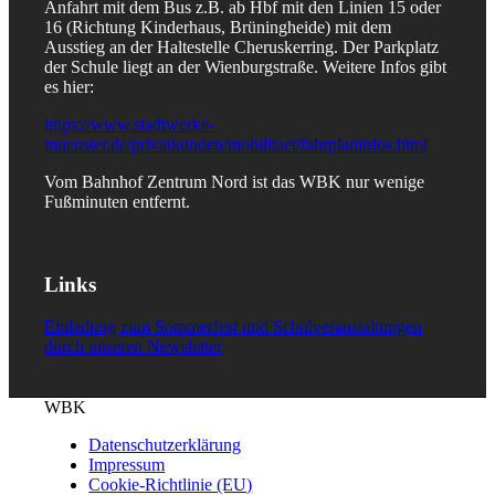
Anfahrt mit dem Bus z.B. ab Hbf mit den Linien 15 oder
16 (Richtung Kinderhaus, Brüningheide) mit dem
Ausstieg an der Haltestelle Cheruskerring. Der Parkplatz
der Schule liegt an der Wienburgstraße. Weitere Infos gibt
es hier:
https://www.stadtwerke-
muenster.de/privatkunden/mobilitaet/fahrplaninfos.html
Vom Bahnhof Zentrum Nord ist das WBK nur wenige
Fußminuten entfernt.
Links
Einladung zum Sommerfest und Schulveranstaltungen
durch unseren Newsletter
WBK
Datenschutzerklärung
Impressum
Cookie-Richtlinie (EU)