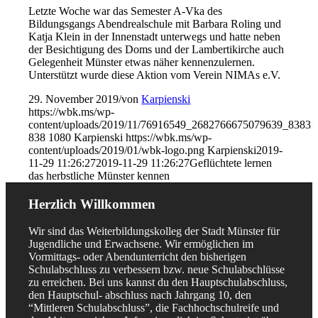
Letzte Woche war das Semester A-Vka des
Bildungsgangs Abendrealschule mit Barbara Roling und
Katja Klein in der Innenstadt unterwegs und hatte neben
der Besichtigung des Doms und der Lambertikirche auch
Gelegenheit Münster etwas näher kennenzulernen.
Unterstützt wurde diese Aktion vom Verein NIMAs e.V.
29. November 2019
/
von
Karpienski
https://wbk.ms/wp-
content/uploads/2019/11/76916549_2682766675079639_8383
838
1080
Karpienski
https://wbk.ms/wp-
content/uploads/2019/01/wbk-logo.png
Karpienski
2019-
11-29 11:26:27
2019-11-29 11:26:27
Geflüchtete lernen
das herbstliche Münster kennen
Herzlich Willkommen
Wir sind das Weiterbildungskolleg der Stadt Münster für
Jugendliche und Erwachsene. Wir ermöglichen im
Vormittags- oder Abendunterricht den bisherigen
Schulabschluss zu verbessern bzw. neue Schulabschlüsse
zu erreichen. Bei uns kannst du den Hauptschulabschluss,
den Hauptschul- abschluss nach Jahrgang 10, den
“Mittleren Schulabschluss”, die Fachhochschulreife und