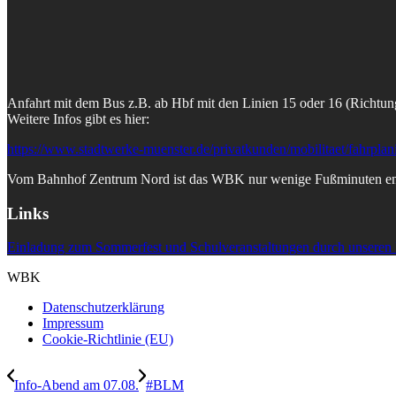
Anfahrt mit dem Bus z.B. ab Hbf mit den Linien 15 oder 16 (Richtung
Weitere Infos gibt es hier:
https://www.stadtwerke-muenster.de/privatkunden/mobilitaet/fahrplan
Vom Bahnhof Zentrum Nord ist das WBK nur wenige Fußminuten ent
Links
Einladung zum Sommerfest und Schulveranstaltungen durch unseren 
WBK
Datenschutzerklärung
Impressum
Cookie-Richtlinie (EU)
Info-Abend am 07.08.
#BLM