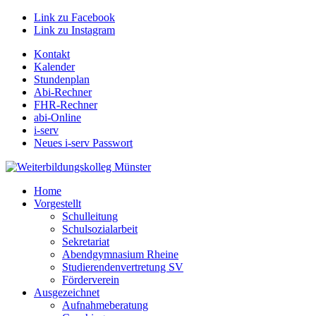
Link zu Facebook
Link zu Instagram
Kontakt
Kalender
Stundenplan
Abi-Rechner
FHR-Rechner
abi-Online
i-serv
Neues i-serv Passwort
Home
Vorgestellt
Schulleitung
Schulsozialarbeit
Sekretariat
Abendgymnasium Rheine
Studierendenvertretung SV
Förderverein
Ausgezeichnet
Aufnahmeberatung