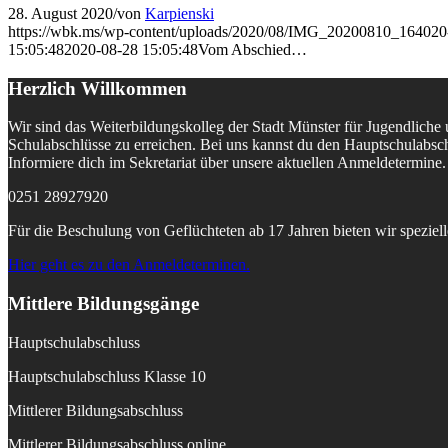
28. August 2020
/
von
Karpienski
https://wbk.ms/wp-content/uploads/2020/08/IMG_20200810_164020
15:05:48
2020-08-28 15:05:48
Vom Abschied…
Herzlich Willkommen
Wir sind das Weiterbildungskolleg der Stadt Münster für Jugendlich
Schulabschlüsse zu erreichen. Bei uns kannst du den Hauptschulabsch
Informiere dich im Sekretariat über unsere aktuellen Anmeldetermin
0251 28927920
Für die Beschulung von Geflüchteten ab 17 Jahren bieten wir speziell
Hier geht es zu den Anmeldeterminen.
Mittlere Bildungsgänge
Hauptschulabschluss
Hauptschulabschluss Klasse 10
Mittlerer Bildungsabschluss
Mittlerer Bildungsabschluss online