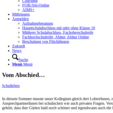
Coaching
FOR/Abi-Online
AIMS+
Mitbringen
Anmelden
Aufnahmeberatung
Hauptschulabschluss mit oder ohne Klasse 10
Mittlerer Schulabschluss, Fachoberschulreife
Fachhochschulreife, Abitur, Abitur Online
Beschulung von Flüchtlingen
Zukunft
News
Suche
Menü
Menü
Vom Abschied…
Schulleben
In diesem Sommer musste unser Kollegium gleich drei LehrerInnen, nä
AnsprechpartnerInnen bei schulischen wie auch privaten Fragen. Verdi
gehört, dass ihre Gärten bald noch schöner und irgendwann auch di