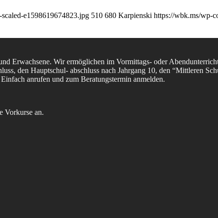
-scaled-e1598619674823.jpg
510
680
Karpienski
https://wbk.ms/wp-c
e und Erwachsene. Wir ermöglichen im Vormittags- oder Abendunterrich
luss, den Hauptschul- abschluss nach Jahrgang 10, den “Mittleren Schu
e. Einfach anrufen und zum Beratungstermin anmelden.
e Vorkurse an.