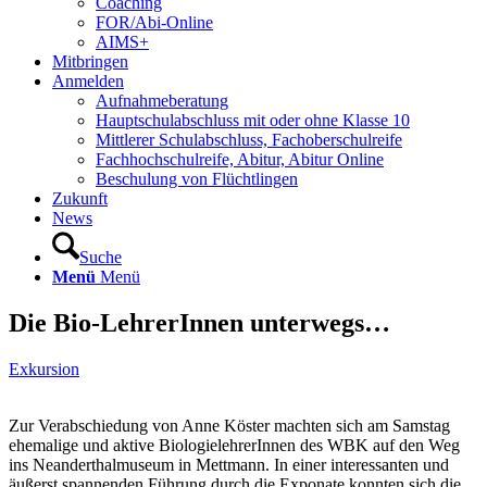
Coaching
FOR/Abi-Online
AIMS+
Mitbringen
Anmelden
Aufnahmeberatung
Hauptschulabschluss mit oder ohne Klasse 10
Mittlerer Schulabschluss, Fachoberschulreife
Fachhochschulreife, Abitur, Abitur Online
Beschulung von Flüchtlingen
Zukunft
News
Suche
Menü
Menü
Die Bio-LehrerInnen unterwegs…
Exkursion
Zur Verabschiedung von Anne Köster machten sich am Samstag
ehemalige und aktive BiologielehrerInnen des WBK auf den Weg
ins Neanderthalmuseum in Mettmann. In einer interessanten und
äußerst spannenden Führung durch die Exponate konnten sich die