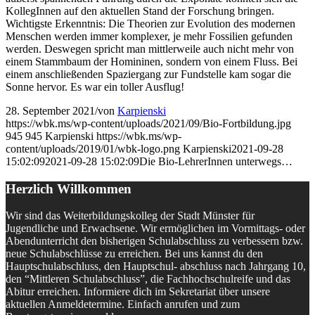
KollegInnen auf den aktuellen Stand der Forschung bringen.
Wichtigste Erkenntnis: Die Theorien zur Evolution des modernen
Menschen werden immer komplexer, je mehr Fossilien gefunden
werden. Deswegen spricht man mittlerweile auch nicht mehr von
einem Stammbaum der Homininen, sondern von einem Fluss. Bei
einem anschließenden Spaziergang zur Fundstelle kam sogar die
Sonne hervor. Es war ein toller Ausflug!
28. September 2021
/
von
Karpienski
https://wbk.ms/wp-content/uploads/2021/09/Bio-Fortbildung.jpg
945
945
Karpienski
https://wbk.ms/wp-
content/uploads/2019/01/wbk-logo.png
Karpienski
2021-09-28
15:02:09
2021-09-28 15:02:09
Die Bio-LehrerInnen unterwegs…
Herzlich Willkommen
Wir sind das Weiterbildungskolleg der Stadt Münster für
Jugendliche und Erwachsene. Wir ermöglichen im Vormittags- oder
Abendunterricht den bisherigen Schulabschluss zu verbessern bzw.
neue Schulabschlüsse zu erreichen. Bei uns kannst du den
Hauptschulabschluss, den Hauptschul- abschluss nach Jahrgang 10,
den “Mittleren Schulabschluss”, die Fachhochschulreife und das
Abitur erreichen. Informiere dich im Sekretariat über unsere
aktuellen Anmeldetermine. Einfach anrufen und zum