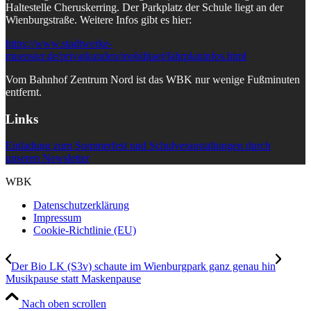
Haltestelle Cheruskerring. Der Parkplatz der Schule liegt an der
Wienburgstraße. Weitere Infos gibt es hier:
https://www.stadtwerke-
muenster.de/privatkunden/mobilitaet/fahrplaninfos.html
Vom Bahnhof Zentrum Nord ist das WBK nur wenige Fußminuten
entfernt.
Links
Einladung zum Sommerfest und Schulveranstaltungen durch
unseren Newsletter
WBK
Datenschutzerklärung
Impressum
Cookie-Richtlinie (EU)
Der Bio LK (S3v) schaute im Wienburgpark ganz genau hin
Musikpause statt Maskenpause
Nach oben scrollen