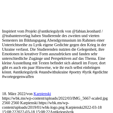
Inspiriert vom Projekt @antikriegslyrik von @fabian.leonhard /
@trabantenverlag haben Studierende des zweiten und vierten
Semesters im Bildungsgang Abendgymnasium im Rahmen einer
Unterrichtsreihe zu Lyrik eigene Gedichte gegen den Krieg in der
Ukraine verfasst. Die Studierenden nutzten die Gelegenheit, ihre
Emotionen in kreativer Form auszudrücken und fanden sehr
unterschiedliche Zugänge und Perspektiven auf das Thema. Eine
kleine Ausstellung mit Texten befindet sich aktuell im Foyer, dort
gibt es auch ein paar Hinweise, wie ihr euch selbst einbringen
könnt. #antikriegslyrik #standwithukraine #poetry #lyrik #gedichte
#wortegegenwaffen
18. März 2022
/
von
Karpienski
https://wbk.ms/wp-content/uploads/2022/03/IMG_5667-scaled.jpg
2560
2560
Karpienski
https://wbk.ms/wp-
content/uploads/2019/01/wbk-logo.png
Karpienski
2022-03-18
15:08:22
2022-03-18 15:08:22
Antikriegslyrik