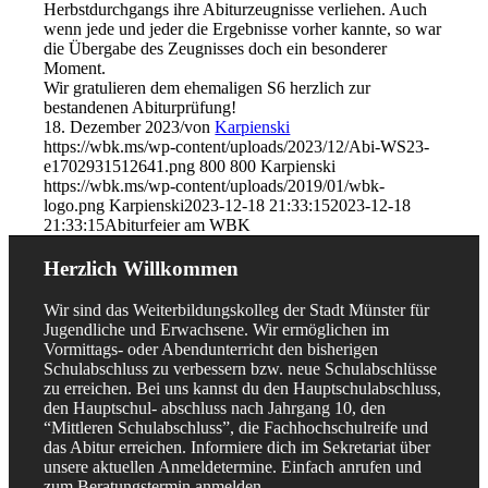
Herbstdurchgangs ihre Abiturzeugnisse verliehen. Auch
wenn jede und jeder die Ergebnisse vorher kannte, so war
die Übergabe des Zeugnisses doch ein besonderer
Moment.
Wir gratulieren dem ehemaligen S6 herzlich zur
bestandenen Abiturprüfung!
18. Dezember 2023
/
von
Karpienski
https://wbk.ms/wp-content/uploads/2023/12/Abi-WS23-
e1702931512641.png
800
800
Karpienski
https://wbk.ms/wp-content/uploads/2019/01/wbk-
logo.png
Karpienski
2023-12-18 21:33:15
2023-12-18
21:33:15
Abiturfeier am WBK
Herzlich Willkommen
Wir sind das Weiterbildungskolleg der Stadt Münster für
Jugendliche und Erwachsene. Wir ermöglichen im
Vormittags- oder Abendunterricht den bisherigen
Schulabschluss zu verbessern bzw. neue Schulabschlüsse
zu erreichen. Bei uns kannst du den Hauptschulabschluss,
den Hauptschul- abschluss nach Jahrgang 10, den
“Mittleren Schulabschluss”, die Fachhochschulreife und
das Abitur erreichen. Informiere dich im Sekretariat über
unsere aktuellen Anmeldetermine. Einfach anrufen und
zum Beratungstermin anmelden.