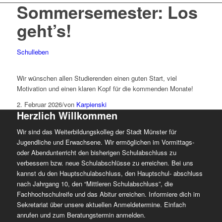
Sommersemester: Los
geht’s!
Schulleben
Wir wünschen allen Studierenden einen guten Start, viel
Motivation und einen klaren Kopf für die kommenden Monate!
2. Februar 2026
/
von
Karpienski
Herzlich Willkommen
Wir sind das Weiterbildungskolleg der Stadt Münster für
Jugendliche und Erwachsene. Wir ermöglichen im Vormittags-
oder Abendunterricht den bisherigen Schulabschluss zu
verbessern bzw. neue Schulabschlüsse zu erreichen. Bei uns
kannst du den Hauptschulabschluss, den Hauptschul- abschluss
nach Jahrgang 10, den “Mittleren Schulabschluss”, die
Fachhochschulreife und das Abitur erreichen. Informiere dich im
Sekretariat über unsere aktuellen Anmeldetermine. Einfach
anrufen und zum Beratungstermin anmelden.