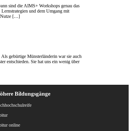
? Dann sind die AIMS+ Workshops genau das
t, Lernstrategien und dem Umgang mit
t Nutze […]
. Als gebürtige Münsterländerin war sie auch
er entschieden. Sie hat uns ein wenig über
öhere Bildungsgänge
chhochschulreife
itur
itur online