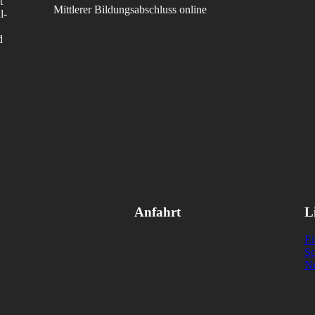
t
Mittlerer Bildungsabschluss online
l-
d
Anfahrt
L
Ei
Sc
Ne