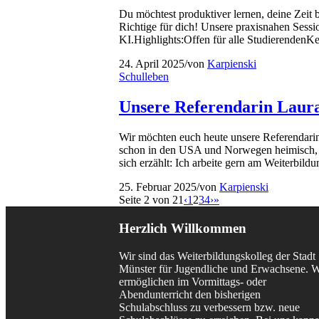
Du möchtest produktiver lernen, deine Zei
Richtige für dich! Unsere praxisnahen Sess
KI.Highlights:Offen für alle Studierenden
24. April 2025
/
von
Karpienski
Schulleben
Unsere Referendarin Laura 
Wir möchten euch heute unsere Referendarin 
schon in den USA und Norwegen heimisch, ab
sich erzählt: Ich arbeite gern am Weiterbild
25. Februar 2025
/
von
Karpienski
Seite 2 von 21
‹
1
2
3
4
›
»
Herzlich Willkommen
Wir sind das Weiterbildungskolleg der Stadt
Münster für Jugendliche und Erwachsene. W
ermöglichen im Vormittags- oder
Abendunterricht den bisherigen
Schulabschluss zu verbessern bzw. neue