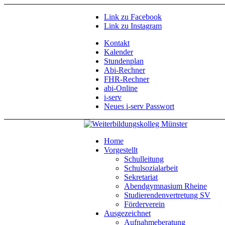
Link zu Facebook
Link zu Instagram
Kontakt
Kalender
Stundenplan
Abi-Rechner
FHR-Rechner
abi-Online
i-serv
Neues i-serv Passwort
Home
Vorgestellt
Schulleitung
Schulsozialarbeit
Sekretariat
Abendgymnasium Rheine
Studierendenvertretung SV
Förderverein
Ausgezeichnet
Aufnahmeberatung