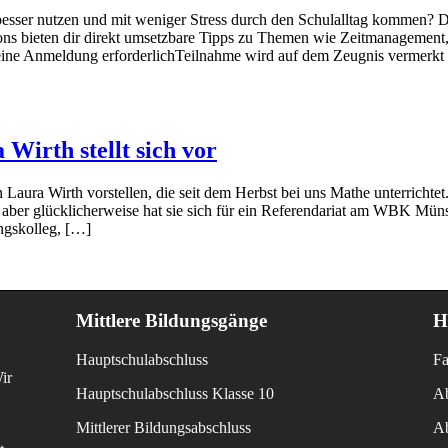
t besser nutzen und mit weniger Stress durch den Schulalltag kommen
ions bieten dir direkt umsetzbare Tipps zu Themen wie Zeitmanagemen
Keine Anmeldung erforderlichTeilnahme wird auf dem Zeugnis vermerk
Wirth stellt sich vor
Laura Wirth vorstellen, die seit dem Herbst bei uns Mathe unterrichtet
er glücklicherweise hat sie sich für ein Referendariat am WBK Münst
ungskolleg, […]
Mittlere Bildungsgänge
H
Hauptschulabschluss
Fa
ir
Hauptschulabschluss Klasse 10
Ab
Mittlerer Bildungsabschluss
Ab