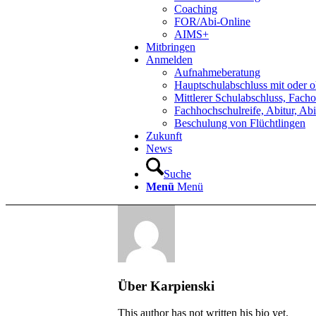
Coaching
FOR/Abi-Online
AIMS+
Mitbringen
Anmelden
Aufnahmeberatung
Hauptschulabschluss mit oder 
Mittlerer Schulabschluss, Facho
Fachhochschulreife, Abitur, Abi
Beschulung von Flüchtlingen
Zukunft
News
Suche
Menü
Menü
Über
Karpienski
This author has not written his bio yet.